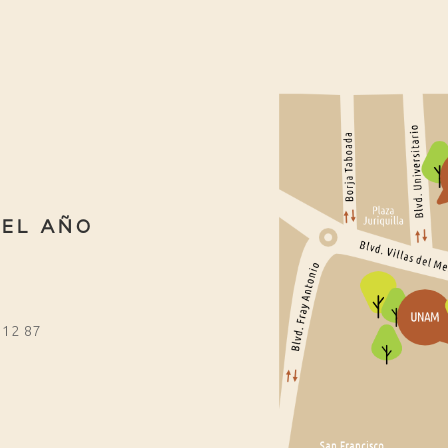
DEL AÑO
 12 87