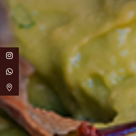


